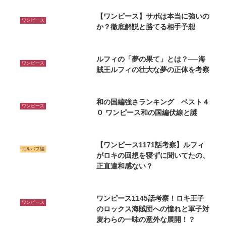
【ワンピース】サボは本当に強いの
ワンピース
か？徹底解説と勝てる相手予想
ルフィの「夢の果て」とは？──海
ワンピース
賊王ルフィの壮大な夢の正体を考察
和の国編強さランキング ベスト４
ワンピース
０ ワンピース和の国編伏線と謎
【ワンピース1171話考察】ルフィ
エルバフ編
がロキの回想を寝ずに聞いてたの、
正直違和感ない？
ワンピース1145話考察！ロキ王子
ワンピース
のロックス海賊団への憧れと軍子対
麦わらの一味の意外な展開！？