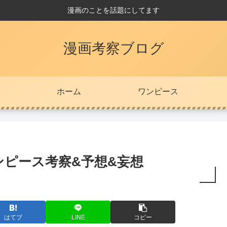
漫画のことを話題にしてます
漫画考察ブログ
ホーム
ワンピース
ピース考察&予想&妄想
はてブ
LINE
コピー