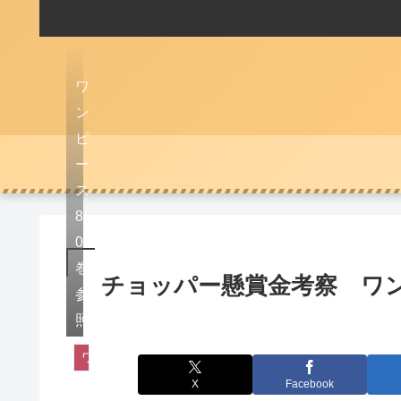
ワ
ン
ピ
ー
ス
8
0
巻
チョッパー懸賞金考察 ワン
参
照
ワンピース
X
Facebook