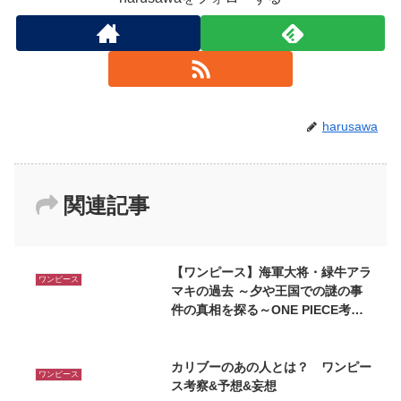
harusawa
関連記事
【ワンピース】海軍大将・緑牛アラ
ワンピース
マキの過去 ～夕や王国での謎の事
件の真相を探る～ONE PIECE考察&
予想&妄想
カリブーのあの人とは？ ワンピー
ワンピース
ス考察&予想&妄想