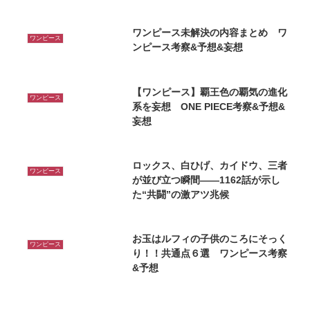
ワンピース未解決の内容まとめ ワ
ワンピース
ンピース考察&予想&妄想
【ワンピース】覇王色の覇気の進化
ワンピース
系を妄想 ONE PIECE考察&予想&
妄想
ロックス、白ひげ、カイドウ、三者
ワンピース
が並び立つ瞬間——1162話が示し
た“共闘”の激アツ兆候
お玉はルフィの子供のころにそっく
ワンピース
り！！共通点６選 ワンピース考察
&予想