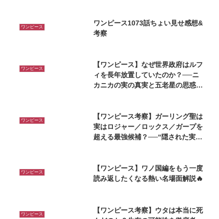
ワンピース1073話ちょい見せ感想&
ワンピース
考察
【ワンピース】なぜ世界政府はルフ
ワンピース
ィを長年放置していたのか？──ニ
カニカの実の真実と五老星の思惑に
迫る
【ワンピース考察】ガーリング聖は
ワンピース
実はロジャー／ロックス／ガープを
超える最強候補？──“隠された実
力”を読み解く
【ワンピース】ワノ国編をもう一度
ワンピース
読み返したくなる熱い名場面解説🔥
【ワンピース考察】ウタは本当に死
ワンピース