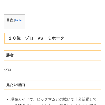
目次
[
hide
]
１０位 ゾロ VS ミホーク
勝者
ゾロ
見たい理由
現在カイドウ、ビッグマムとの戦いで十分活躍して