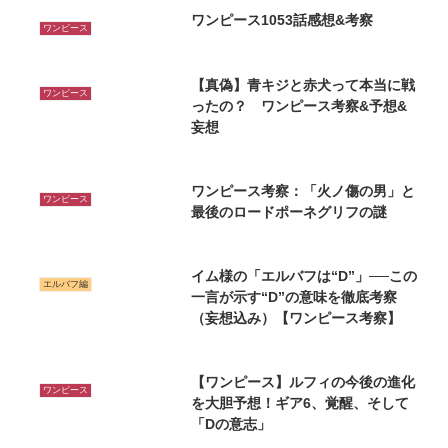
ワンピース1053話感想&考察
ワンピース
【真偽】青キジと赤犬って本当に戦
ワンピース
ったの？ ワンピース考察&予想&
妄想
ワンピース考察：「火ノ傷の男」と
ワンピース
最後のロードポーネグリフの謎
イム様の「エルバフは“D”」──この
エルバフ編
一言が示す“D”の意味を徹底考察
（妄想込み）【ワンピース考察】
【ワンピース】ルフィの今後の進化
ワンピース
を大胆予想！ギア6、覚醒、そして
「Dの意志」