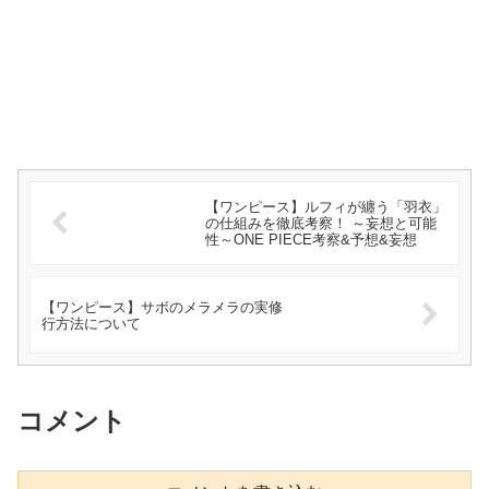
【ワンピース】ルフィが纏う「羽衣」
の仕組みを徹底考察！ ～妄想と可能
性～ONE PIECE考察&予想&妄想
【ワンピース】サボのメラメラの実修
行方法について
コメント