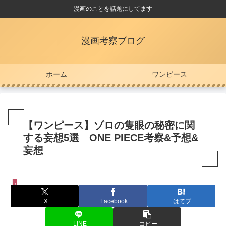
漫画のことを話題にしてます
漫画考察ブログ
ホーム
ワンピース
【ワンピース】ゾロの隻眼の秘密に関
する妄想5選 ONE PIECE考察&予想&
妄想
ワンピース
X
Facebook
はてブ
LINE
コピー