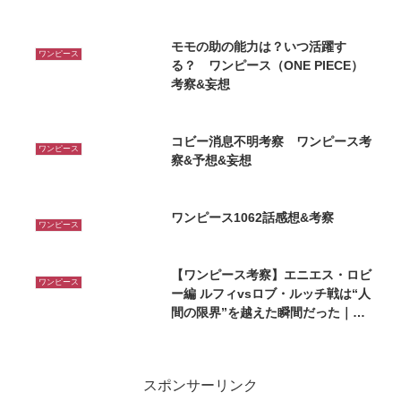
モモの助の能力は？いつ活躍す
ワンピース
る？ ワンピース（ONE PIECE）
考察&妄想
コビー消息不明考察 ワンピース考
ワンピース
察&予想&妄想
ワンピース1062話感想&考察
ワンピース
【ワンピース考察】エニエス・ロビ
ワンピース
ー編 ルフィvsロブ・ルッチ戦は“人
間の限界”を越えた瞬間だった｜感
想＆深掘り解説
スポンサーリンク