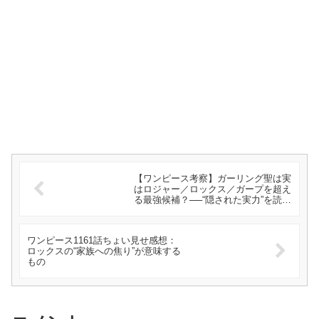
【ワンピース考察】ガーリング聖は実
はロジャー／ロックス／ガープを超え
る最強候補？──“隠された実力”を読み
解く
ワンピース1161話ちょい見せ感想：
ロックスの“家族への焦り”が意味する
もの