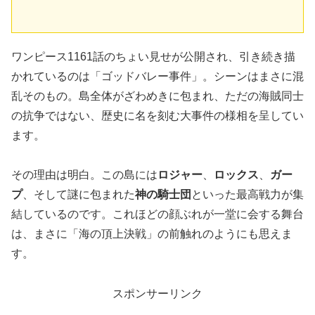
ワンピース1161話のちょい見せが公開され、引き続き描
かれているのは「ゴッドバレー事件」。シーンはまさに混
乱そのもの。島全体がざわめきに包まれ、ただの海賊同士
の抗争ではない、歴史に名を刻む大事件の様相を呈してい
ます。
その理由は明白。この島には
ロジャー
、
ロックス
、
ガー
プ
、そして謎に包まれた
神の騎士団
といった最高戦力が集
結しているのです。これほどの顔ぶれが一堂に会する舞台
は、まさに「海の頂上決戦」の前触れのようにも思えま
す。
スポンサーリンク