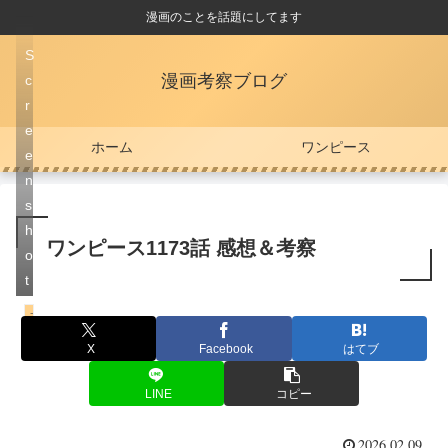
漫画のことを話題にしてます
S
漫画考察ブログ
c
r
e
ホーム
ワンピース
e
n
s
h
ワンピース1173話 感想＆考察
o
t
エルバフ編
X
Facebook
はてブ
LINE
コピー
2026.02.09