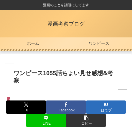
漫画のことを話題にしてます
漫画考察ブログ
ホーム
ワンピース
ワンピース1055話ちょい見せ感想&考
察
ワンピース
X
Facebook
はてブ
LINE
コピー