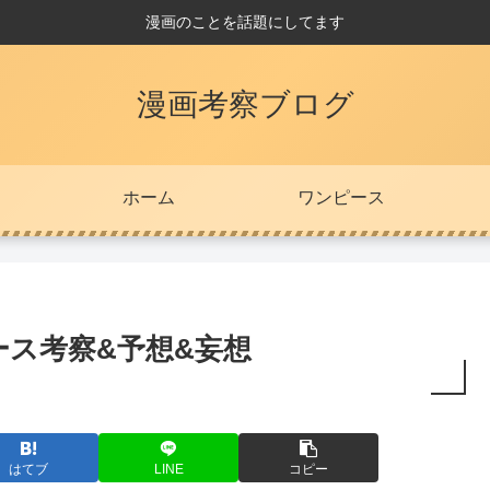
漫画のことを話題にしてます
漫画考察ブログ
ホーム
ワンピース
ス考察&予想&妄想
はてブ
LINE
コピー