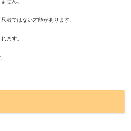
りません。
り只者ではない才能があります。
されます。
す。