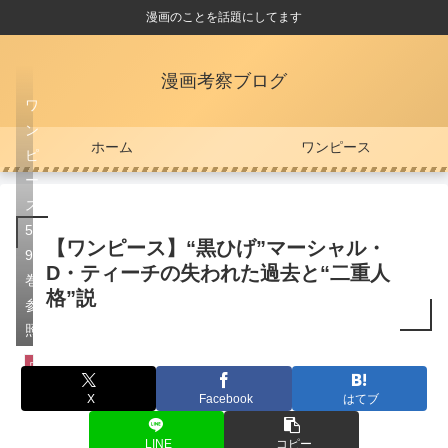
漫画のことを話題にしてます
漫画考察ブログ
ワ
ン
ホーム
ワンピース
ピ
ー
ス
5
【ワンピース】“黒ひげ”マーシャル・
9
D・ティーチの失われた過去と“二重人
巻
格”説
参
照
ワンピース
X
Facebook
はてブ
LINE
コピー