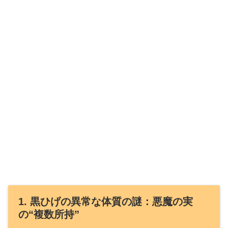
1. 黒ひげの異常な体質の謎：悪魔の実
の“複数所持”