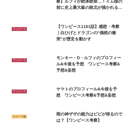
察】ルフィが絶体絶命…！イム様の
前に史上最大級の敗北が描かれるの
か
【ワンピース1161話】感想・考察
ワンピース
｜白ひげとドラゴンの“偶然の衝
突”が歴史を動かす
モンキー・D・ルフィのプロフィー
ワンピース
ル&今後を予想 ワンピース考察&
予想&妄想
ヤマトのプロフィール&今後を予
ワンピース
想 ワンピース考察&予想&妄想
雨の神ザザの能力はビビが得るので
エルバフ編
は？【ワンピース考察】