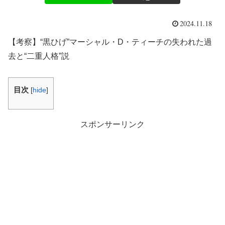
2024.11.18
【考察】“黒ひげ”マーシャル・D・ティーチの失われた過
去と“二重人格”説
目次
[
hide
]
スポンサーリンク