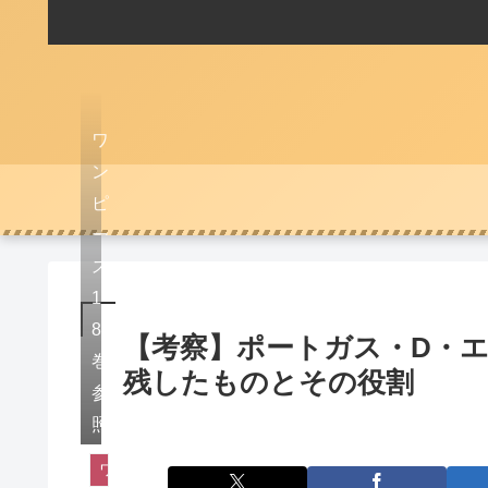
ワ
ン
ピ
ー
ス
1
8
【考察】ポートガス・D・
巻
残したものとその役割
参
照
ワンピース