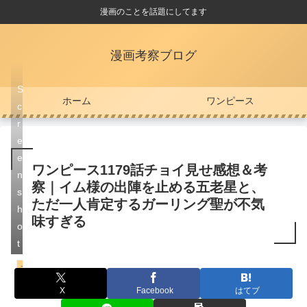
漫画のことを話題にしてます
漫画考察ブログ
S
ホーム
ワンピース
c
r
e
e
ワンピース1179話チョイ見せ感想＆考
n
察｜イム様の出陣を止める五老星と、
s
ただ一人肯定するガーリング聖が不気
h
味すぎる
o
t
エルバフ編
X
Facebook
はてブ