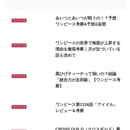
あいつとあいつが戦うの！？予想
ワンピース
ワンピース考察&予想&妄想
ワンピースの世界で海面が上昇する
ワンピース
理由を徹底考察｜月が近づいている
説も含めて
黒ひげティーチって強いの？結論
ワンピース
「総合力が反則級」【ワンピース考
察】
ワンピース第1156話「アイドル」
ワンピース
レビュー＆考察
CROSS GUILD（クロスギルド）最