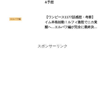
&予想
【ワンピース1177話感想・考察】
エルバフ編
イム本格始動！ルフィ激怒でニカ覚
醒へ…エルバフ編が完全に最終決戦
へ
スポンサーリンク