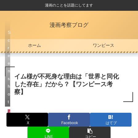
漫画のことを話題にしてます
漫画考察ブログ
S
c
ホーム
ワンピース
r
e
e
n
イム様が不死身な理由は「世界と同化
s
した存在」だから？【ワンピース考
h
察】
o
t
ワンピース
X
Facebook
はてブ
LINE
コピー