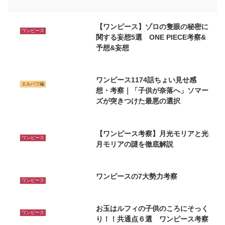
【ワンピース】ゾロの隻眼の秘密に
ワンピース
関する妄想5選 ONE PIECE考察&
予想&妄想
ワンピース1174話ちょい見せ感
エルバフ編
想・考察｜「子供が奈落へ」ソマー
ズが突きつけた最悪の選択
【ワンピース考察】月光モリアと光
ワンピース
月モリアの謎を徹底解説
ワンピースの7大勢力考察
ワンピース
お玉はルフィの子供のころにそっく
ワンピース
り！！共通点６選 ワンピース考察