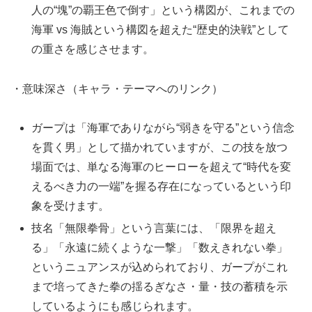
人の“塊”の覇王色で倒す」という構図が、これまでの
海軍 vs 海賊という構図を超えた“歴史的決戦”として
の重さを感じさせます。
・意味深さ（キャラ・テーマへのリンク）
ガープは「海軍でありながら“弱きを守る”という信念
を貫く男」として描かれていますが、この技を放つ
場面では、単なる海軍のヒーローを超えて“時代を変
えるべき力の一端”を握る存在になっているという印
象を受けます。
技名「無限拳骨」という言葉には、「限界を超え
る」「永遠に続くような一撃」「数えきれない拳」
というニュアンスが込められており、ガープがこれ
まで培ってきた拳の揺るぎなさ・量・技の蓄積を示
しているようにも感じられます。