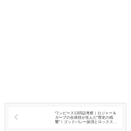
ワンピース1165話考察｜ロジャー＆
ガープの合体技が生んだ“歴史の残
響”！ゴッドバレー抹消とロックス海
賊団の真実