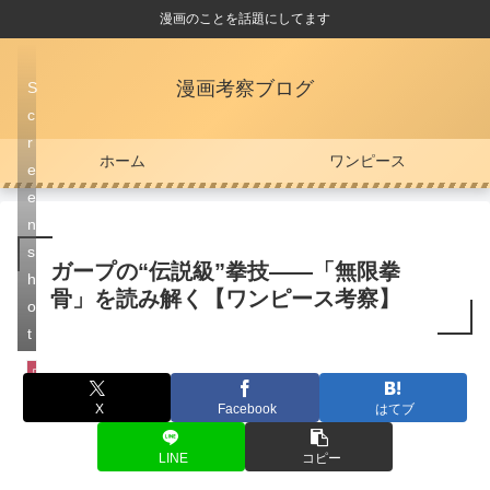
漫画のことを話題にしてます
漫画考察ブログ
S
c
r
ホーム
ワンピース
e
e
n
s
ガープの“伝説級”拳技――「無限拳
h
骨」を読み解く【ワンピース考察】
o
t
ワンピース
X
Facebook
はてブ
LINE
コピー