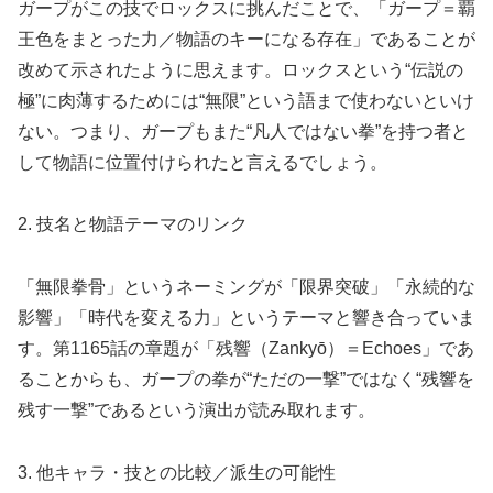
ガープがこの技でロックスに挑んだことで、「ガープ＝覇
王色をまとった力／物語のキーになる存在」であることが
改めて示されたように思えます。ロックスという“伝説の
極”に肉薄するためには“無限”という語まで使わないといけ
ない。つまり、ガープもまた“凡人ではない拳”を持つ者と
して物語に位置付けられたと言えるでしょう。
2. 技名と物語テーマのリンク
「無限拳骨」というネーミングが「限界突破」「永続的な
影響」「時代を変える力」というテーマと響き合っていま
す。第1165話の章題が「残響（Zankyō）＝Echoes」であ
ることからも、ガープの拳が“ただの一撃”ではなく“残響を
残す一撃”であるという演出が読み取れます。
3. 他キャラ・技との比較／派生の可能性