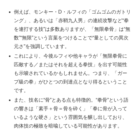
例えば、モンキー・D・ルフィの「ゴムゴムのガトリ
ング」、あるいは「赤鞘九人男」の連続攻撃など“拳
を連打する技”は多数ありますが、「無限拳骨」は“無
数”“無限”という言葉をつけることで“量としての異次
元さ”を強調しています。
これにより、今後ルフィや他キャラが「無限拳骨に
匹敵する／またはそれを超える拳技」を出す可能性
も示唆されているかもしれません。つまり、「ガー
プ級の拳」がひとつの到達点となり得るということ
です。
また、技名に“骨”とある点も特徴的。“拳骨”という語
の響きは「素手＋骨＝骨を砕く」「拳に骨が入って
いるような硬さ」という雰囲気を醸し出しており、
肉体技の極致を暗喩している可能性があります。