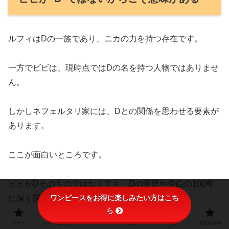
ルフィはDの一族であり、ニカの力を持つ存在です。
一方でビビは、現時点ではDの名を持つ人物ではありませ
ん。
しかしネフェルタリ家には、Dとの関係を思わせる要素が
あります。
ここが面白いところです。
ビビがDそのものではなくても、Dの意思や空白の100年
ワンピースをお得に楽しみたい方はこち
に深く関わる一族の末裔である可能性は高い。
ら
プライバシーポリ
ホーム
お問い合わせ
リンクについて
免責事項
運営者情報
つまりビビは、Dの一族とは別のルートで世界の秘密に近
シー