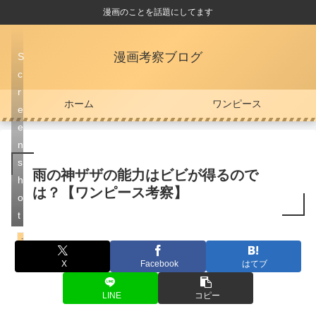
漫画のことを話題にしてます
漫画考察ブログ
S
c
r
ホーム
ワンピース
e
e
n
s
雨の神ザザの能力はビビが得るので
h
は？【ワンピース考察】
o
t
エルバフ編
X
Facebook
はてブ
LINE
コピー