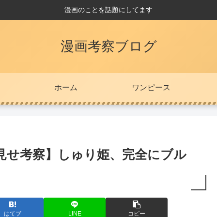
漫画のことを話題にしてます
漫画考察ブログ
ホーム
ワンピース
い見せ考察】しゅり姫、完全にブル
はてブ
LINE
コピー