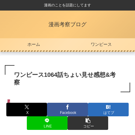
漫画のことを話題にしてます
漫画考察ブログ
ホーム
ワンピース
ワンピース1064話ちょい見せ感想&考
察
ワンピース
X
Facebook
はてブ
LINE
コピー