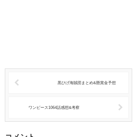
黒ひげ海賊団まとめ&懸賞金予想
ワンピース1064話感想&考察
コメント