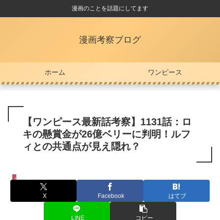
漫画のことを話題にしてます
漫画考察ブログ
ホーム
ワンピース
【ワンピース最新話考察】1131話：ロ
キの懸賞金が26億ベリーに判明！ルフ
ィとの共通点が見え隠れ？
ワンピース
X
Facebook
はてブ
LINE
コピー