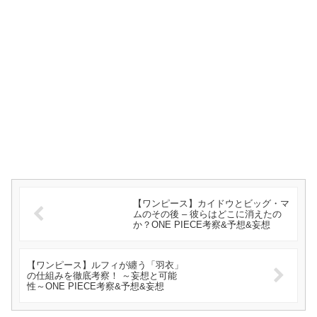
【ワンピース】カイドウとビッグ・マ
ムのその後 – 彼らはどこに消えたの
か？ONE PIECE考察&予想&妄想
【ワンピース】ルフィが纏う「羽衣」
の仕組みを徹底考察！ ～妄想と可能
性～ONE PIECE考察&予想&妄想