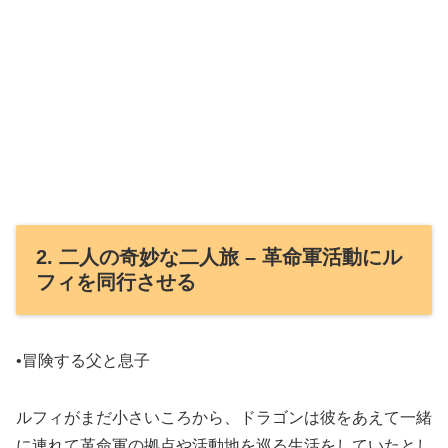
2. 二人の奇妙な二人旅 – 革命軍活動にル
フィを同行させる
•冒険する父と息子
ルフィがまだ小さいころから、ドラゴンは彼をあえて一緒
に連れて革命軍の拠点や活動地を巡る生活をしていたとし