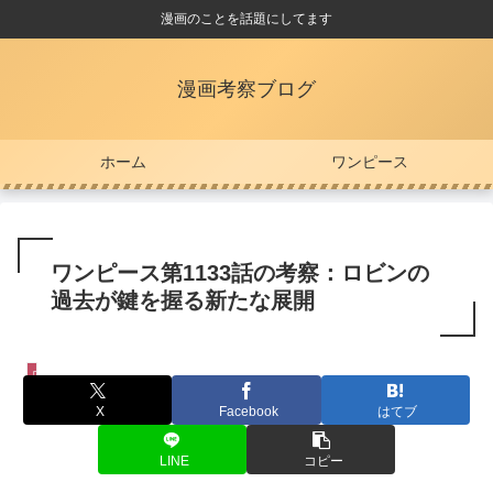
漫画のことを話題にしてます
漫画考察ブログ
ホーム
ワンピース
ワンピース第1133話の考察：ロビンの
過去が鍵を握る新たな展開
ワンピース
X
Facebook
はてブ
LINE
コピー