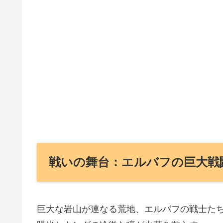
戦いの舞台：エルバフの巨大戦
巨大な岩山が連なる荒地、エルバフの戦士た