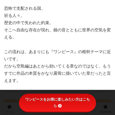
恐怖で支配される国。
祈る人々。
歴史の中で失われた約束。
そこへ自由な存在が現れ、鐘の音とともに世界の空気を変
える。
この流れは、あまりにも『ワンピース』の根幹テーマに近
いです。
だから空島編はあとから効いてくる章なのではなく、もう
すでに作品の本質をかなり露骨に描いていた章だったと言
えます。
ワンピースをお得に楽しみたい方はこち
ら
まとめ 空島編は“伏線の宝庫”であり、今
プライバシーポリ
ホーム
お問い合わせ
リンクについて
免責事項
運営者情報
の本編に最もつながる長編のひとつ
シー