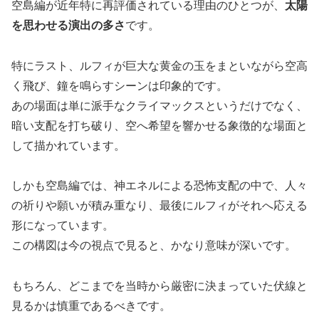
空島編が近年特に再評価されている理由のひとつが、
太陽
を思わせる演出の多さ
です。
特にラスト、ルフィが巨大な黄金の玉をまといながら空高
く飛び、鐘を鳴らすシーンは印象的です。
あの場面は単に派手なクライマックスというだけでなく、
暗い支配を打ち破り、空へ希望を響かせる象徴的な場面と
して描かれています。
しかも空島編では、神エネルによる恐怖支配の中で、人々
の祈りや願いが積み重なり、最後にルフィがそれへ応える
形になっています。
この構図は今の視点で見ると、かなり意味が深いです。
もちろん、どこまでを当時から厳密に決まっていた伏線と
見るかは慎重であるべきです。