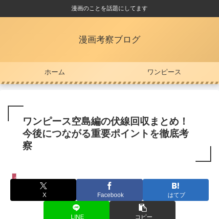
漫画のことを話題にしてます
漫画考察ブログ
ホーム
ワンピース
ワンピース空島編の伏線回収まとめ！
今後につながる重要ポイントを徹底考
察
ワンピース
X
Facebook
はてブ
LINE
コピー