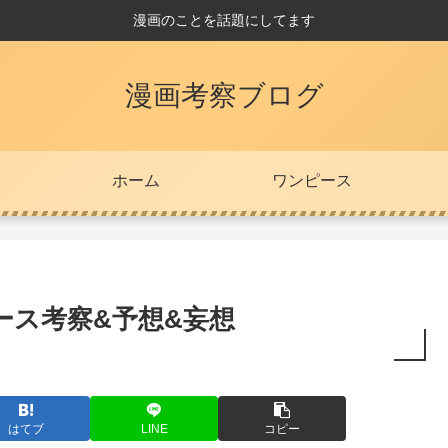
漫画のことを話題にしてます
漫画考察ブログ
ホーム
ワンピース
ース考察&予想&妄想
はてブ
LINE
コピー