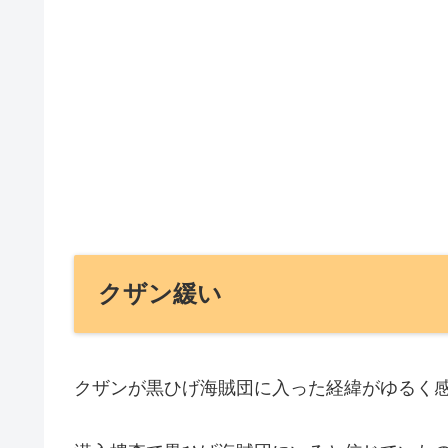
クザン緩い
クザンが黒ひげ海賊団に入った経緯がゆるく