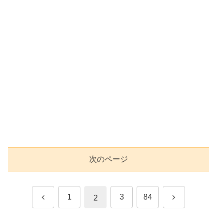
次のページ
前
次
1
3
84
2