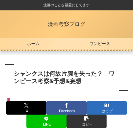
漫画のことを話題にしてます
漫画考察ブログ
ホーム
ワンピース
シャンクスは何故片腕を失った？ ワ
ンピース考察&予想&妄想
ワンピース
X
Facebook
はてブ
LINE
コピー