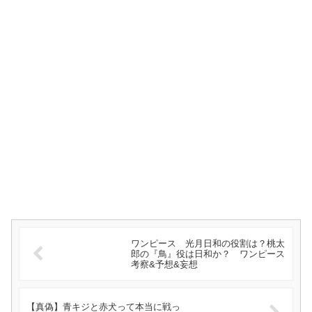
ワンピース 光月日和の役割は？桃太
郎の『鳥』役は日和か？ ワンピース
考察&予想&妄想
【真偽】青キジと赤犬って本当に戦っ