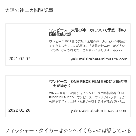
太陽の神ニカ関連記事
ワンピース 太陽の神ニカについて予想 和の
国編伏線と謎
ワンピース1018話で突然「太陽の神ニカ」という単語が
でてきました。この記事は、「太陽の神ニカ」がどうい
った存在なのか考えたことが書いてあります。ネタバレ
含みますのでご注意ください。
2021.07.07
yakuzaisirabetemimasita.com
ワンピース ONE PIECE FILM REDに太陽の神
ニカ登場か？
2022年８月6日公開予定にワンピースの最新映画「ONE
PIECE FILM RED（ワンピース フィルムレッド）」が
公開予定です。上映されるのが楽しみすぎるのでいろい
ろと予想している中でONE PIECE FILM REDに太陽の神
2022.01.26
yakuzaisirabetemimasita.com
ニカが関わってくるのではないかと思うようになりまし
た。その理由を書いてありますのでぜひご覧下さい。
フィッシャー・タイガーはジンベイくらいには話している