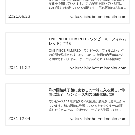
変化を予想していきます。 この記事を書いている時は
1054話まで確定している状況です。 和の国編の結末は、
ルフィとカイドウの決着はつかず、カイドウがルフィを
2021.06.23
yakuzaisirabetemimasita.com
認めて、カイドウ自らが和の国から去っていく展開と勝
手に決めさせていただきます。
ONE PIECE FILM RED（ワンピース フィルム
レッド）予想
ONE PIECE FILM RED（ワンピース フィルムレッド）
の公開が発表されました。しかし、映画の内容はほとん
ど明かされいません。そこで今発表されている情報から
映画の内容を予想したことが書いてあります。ぜひご覧
2021.11.22
yakuzaisirabetemimasita.com
ください。
和の国編終了後に麦わらの一味に入る新しい仲
間は誰？ ワンピース和の国編伏線と謎
ワンピース1041話時点で和の国編が最高潮に盛り上がっ
ています。和の国編に登場しているキャラクターは個性
盛りだくさんであり今後のシリーズでも登場してほしい
キャラクターばかりです。これだけのキャラクターが登
2021.12.04
yakuzaisirabetemimasita.com
場したので和の国編終了後には麦わらの一味に新しい仲
間が追加になることが予想されます。誰が仲間になるか
既存の情報をもとに予想してみました。