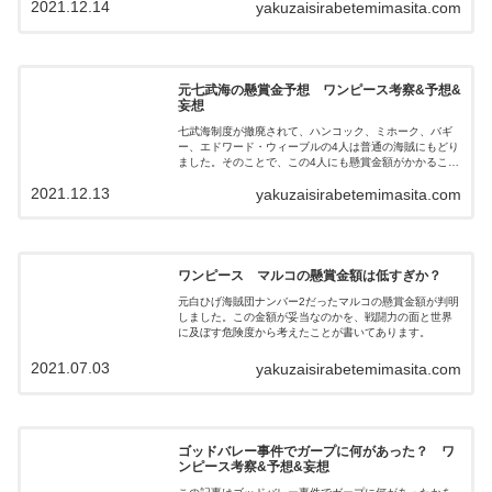
2021.12.14
yakuzaisirabetemimasita.com
す。そこで、和の国編終了後の最悪の世代の懸賞金額を
既存の事実をもとに予想してみました。ぜひご覧くださ
い。
元七武海の懸賞金予想 ワンピース考察&予想&
妄想
七武海制度が撤廃されて、ハンコック、ミホーク、バギ
ー、エドワード・ウィーブルの4人は普通の海賊にもどり
ました。そのことで、この4人にも懸賞金額がかかること
になります。そこで、この記事はこの4人の懸賞金額を既
2021.12.13
yakuzaisirabetemimasita.com
出の情報をもとに予想したことが書いてあります。ぜひ
ご覧ください。
ワンピース マルコの懸賞金額は低すぎか？
元白ひげ海賊団ナンバー2だったマルコの懸賞金額が判明
しました。この金額が妥当なのかを、戦闘力の面と世界
に及ぼす危険度から考えたことが書いてあります。
2021.07.03
yakuzaisirabetemimasita.com
ゴッドバレー事件でガープに何があった？ ワ
ンピース考察&予想&妄想