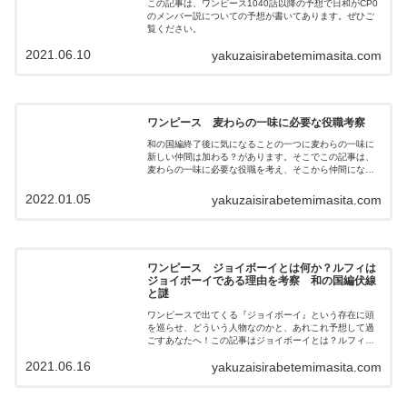
この記事は、ワンピース1040話以降の予想で日和がCP0
のメンバー説についての予想が書いてあります。ぜひご
覧ください。
2021.06.10
yakuzaisirabetemimasita.com
ワンピース 麦わらの一味に必要な役職考察
和の国編終了後に気になることの一つに麦わらの一味に
新しい仲間は加わる？があります。そこでこの記事は、
麦わらの一味に必要な役職を考え、そこから仲間になる
キャラクターを予想したことが書いてあります。
2022.01.05
yakuzaisirabetemimasita.com
ワンピース ジョイボーイとは何か？ルフィは
ジョイボーイである理由を考察 和の国編伏線
と謎
ワンピースで出てくる『ジョイボーイ』という存在に頭
を巡らせ、どういう人物なのかと、あれこれ予想して過
ごすあなたへ！この記事はジョイボーイとは？ルフィは
ジョイボーイ？について考えたことが書いてあります。
2021.06.16
yakuzaisirabetemimasita.com