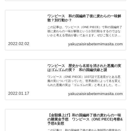
この死神が本物なのか、偽物なのかにつて考察してみま
した。
ワンピース 和の国編終了後に麦わらの一味解
散？別行動か？
この記事は、ワンピース（ONE PIECE）で和の国編終了
後に麦わらの一味が解散というか別行動をするのではな
いかと考える理由が書いてあります。ぜひご覧くださ
い。ネタバレを含みますのでご注意下さい。
2022.02.02
yakuzaisirabetemimasita.com
ワンピース 歴史から名前を消された悪魔の実
はゴムゴムの実？ 和の国編伏線と謎
ワンピース（ONE PIECE）1037話で五老星がとある悪
魔の実について語っていた、世界政府によって名を変え
られた悪魔の実は「ゴムゴムの実」と考えました。その
理由と本当の名や能力を考えたことが書いてあります。
2022.01.17
yakuzaisirabetemimasita.com
【金額爆上げ】和の国編終了後の麦わらの一味
の懸賞金予想 ワンピース（ONE PIECE)考察&
予想&妄想
この記事は、和の国編終了後の麦わら海賊団の懸賞金の