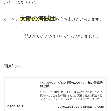
かもしれませんね。
太陽の海賊団
そして、
を立ち上げたと考えます。
読んでいただきありがとうございました。
関連記事
ワンピース ゾロと死神について 和の国編伏
線と謎
ワンピース（ONE PIECE）1038話にてゾロのところに
死神のような存在が現れました。死神と言えば死者を迎
えにくるというイメージです。ゾロは死んでしまっても
おかしくないくらいの重症です。そんなゾロのところに
2022.02.01
yakuzaisirabetemimasita.com
死神が来てもおかしくありません。しかし、ワンピース
の世界で死神が現れるのは初めてのことです。そこで、