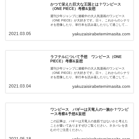
かつて栄えた巨大な王国とは？ワンピース
（ONE PIECE）考察&妄想
週刊少年ジャンプに連載中の大人気漫画のワンピース
（ONE PIECE）が大好きです。日々、これからのシナリ
オを想像したり、単行本を読み返したりして過ごしてい
ます。 この記事は、ジョイボーイの実態とは？をテーマ
2021.03.05
yakuzaisirabetemimasita.com
に書いてあります。 ぜひご覧ください。ネタバレを含み
ますのでご注意ください。
ラフテルについて予想 ワンピース（ONE
PIECE）考察&妄想
週刊少年ジャンプに連載中の大人気漫画のワンピース
（ONE PIECE）が大好きです。日々、これからのシナリ
オを想像したり、単行本を読み返したりして過ごしてい
ます。 この記事は、ラフテルの実態とは？をテーマに書
2021.03.04
yakuzaisirabetemimasita.com
いてあります。 ぜひご覧ください。ネタバレを含みます
のでご注意ください。
ワンピース バギーは天竜人の一族か？ワンピ
ース考察&予想&妄想
この記事は、バギーは天竜人の血筋ではないかと考えた
ことが書いてありますぜひご覧ください。ネタバレを含
むのでご注意ください。
2021.05.18
yakuzaisirabetemimasita.com