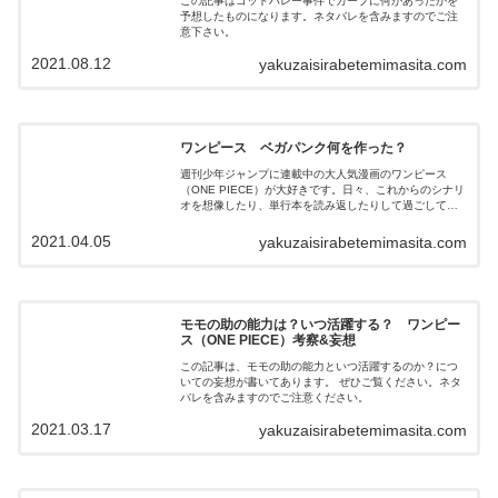
この記事はゴッドバレー事件でガープに何があったかを
予想したものになります。ネタバレを含みますのでご注
意下さい。
2021.08.12
yakuzaisirabetemimasita.com
ワンピース ベガパンク何を作った？
週刊少年ジャンプに連載中の大人気漫画のワンピース
（ONE PIECE）が大好きです。日々、これからのシナリ
オを想像したり、単行本を読み返したりして過ごしてい
ます。 この記事は、ベガパンクが七武海に変わる何を作
ったのか の予想が書いてあります。 ぜひご覧ください。
2021.04.05
yakuzaisirabetemimasita.com
ネタバレを含みますのでご注意ください。
モモの助の能力は？いつ活躍する？ ワンピー
ス（ONE PIECE）考察&妄想
この記事は、モモの助の能力といつ活躍するのか？につ
いての妄想が書いてあります。 ぜひご覧ください。ネタ
バレを含みますのでご注意ください。
2021.03.17
yakuzaisirabetemimasita.com